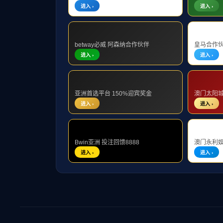
通知公
演出活动
新闻速递
通知公告
团队建设
视听音院