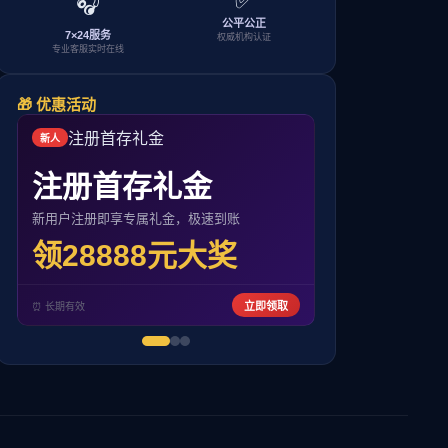
首页
通知公告
正文
试录取工作细则