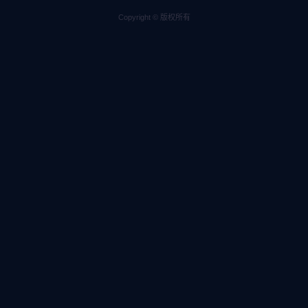
：蚂蚁体育2026年硕士研究生招生复试名单.pdf
】已下载
次
：蚂蚁体育2026年硕士研究生招生考生思想政治表现审查表.doc
】已下载
次
：蚂蚁体育2026年硕士研究生招生考生诚信复试承诺书.pdf
】已下载
次