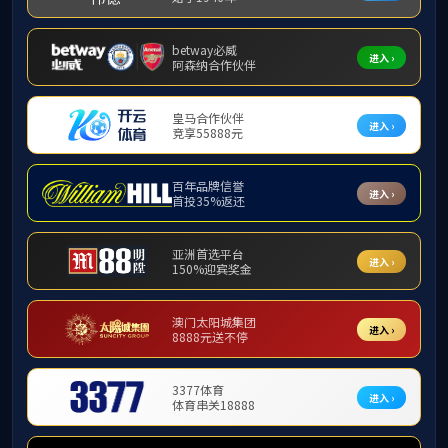
首页
上页
1
下页
尾页
第
/0页
跳转
联系电话：027-67867787 电子邮箱：
yyxy@ccnu.edu.cn
地址：湖北省武汉市洪山区珞喻路152号 邮编：
430079
公司联系人：程老师 办公室：蚂蚁体育308室
快速链接