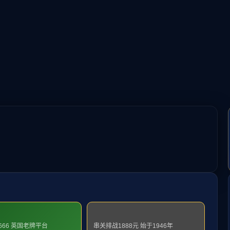
蚂蚁体育 - 专业体育资讯与赛事报道平台
首页
公司概况
团队队伍
党群工作