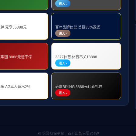
动
“两百日逐光，一春赴新程”｜ 蚂蚁体育2025级本
发布日期：2026-03-24
点击：
记得吗？那年初秋相识，深冬作别，直到来年春天再次相
……”
日，在
级员工入学满
天之际，蚂蚁体育
级
2
2025
200
2
025
主题的纪念活动。这场充满仪式感的回顾，既是对过往成长
暖对话。
动伊始，辅导员任怡静、刘馨怡真情回顾了同学们200
如今逐渐找到自己的节奏与方向，大家共同见证了彼此的
坚定的重要阶段，而比时间更珍贵的，是这一路上彼此陪