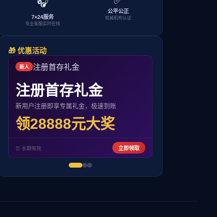
首页
学工在线
员工活动
正文
科生开展入学200天纪念活动
见。恍然间，我们已在蚂蚁体育并肩走过了
本科生开展了一场以
“两百日逐光，一春赴新
的深情凝望，更是一次关于陪伴、归属与未
天来的成长轨迹：从初入校园时的青涩与不
蜕变。这
天，是从陌生走向熟悉、从迷
200
伴、彼此支撑的情谊。她们鼓励同学们在未