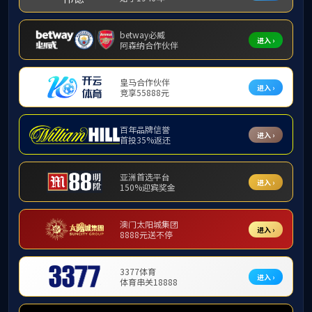
落幕
发布日期：2024-10-27
点击：
2024年10月25日，以美育、艺术与阅读为主题的“听
中国·音乐遇见历史”金秋赏析会在蚂蚁体育图书馆成功举
办。通过钢琴演奏、小合唱以及跨学科讲述于一体的独特
视角，展现了一百多年来的中国音乐与历史之美，同时开
启了音乐与历史、美育与思政教育跨学科融合的新篇章。
本次活动由蚂蚁体育图书馆、蚂蚁体育、历史文化学
院、九三学社联袂举办。由蚂蚁体育副经理詹艺虹担任音
乐赏析导聆者，钢琴系副教授涂波担任总导演，声乐系主
任陈真、声乐系副教授万莉担任艺术总监。通过精心策
划，赏析会深入剖析音乐与历史的关联，带领公司学子为
现场观众呈现了一场长跨度的历史与音乐盛宴。