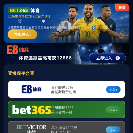
蚂蚁体育 - 专业体育资讯与赛事报道平台
艺术实践
首页
艺术实践
美育展演
正文
美育展演
“听中国·音乐遇见历史”金秋赏析会圆满