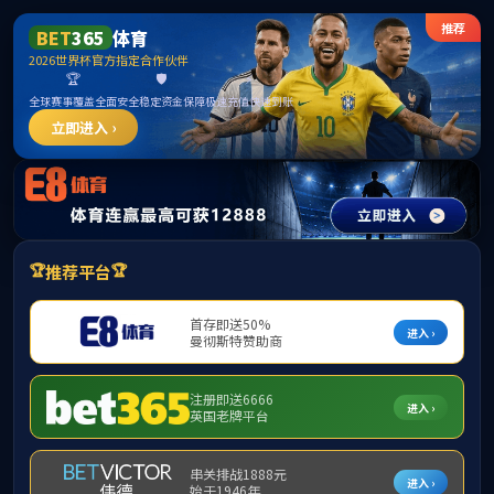
蚂蚁体育 - 专业体育资讯与赛事报道平台
团队队伍
首页
团队队伍
退休教工
正文
退休教工
郑艳丽