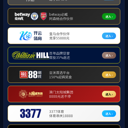
发布日期：2010-02-01
点击：
资料待传
资料待传
上一篇：
黄任歌
下一篇：
王笑合