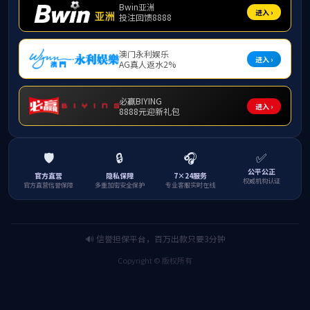
联系电话：027-67867787 电子邮箱：
yyxy@ccnu.edu.cn
地址：湖北省武汉市洪山区珞喻路152号 邮编：
430079
公司联系人：程老师 办公室：蚂蚁体育308室
快速链接
微信公众号
微信视频号