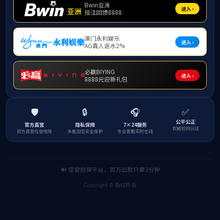
联系电话：027-67867787 电子邮箱：
yyxy@ccnu.edu.cn
地址：湖北省武汉市洪山区珞喻路152号 邮编：
430079
公司联系人：程老师 办公室：蚂蚁体育308室
快速链接
微信公众号
微信视频号