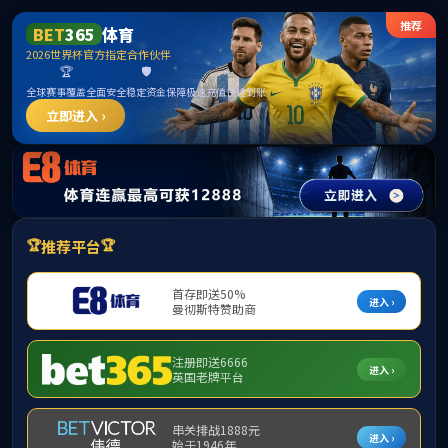
蚂蚁体育 - 专业体育资讯与赛事报道平台
团队队伍
首页
团队队伍
退休教工
正文
退休教工
赵钢