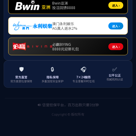
联系电话：027-67867787 电子邮箱：
yyxy@ccnu.edu.cn
地址：湖北省武汉市洪山区珞喻路152号 邮编：
430079
公司联系人：程老师 办公室：蚂蚁体育308室
快速链接
微信公众号
微信视频号